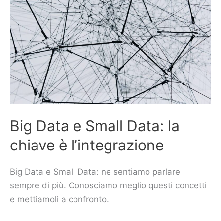
e
Small
Data:
la
chiave
è
l’integrazione
Big Data e Small Data: la
chiave è l’integrazione
Big Data e Small Data: ne sentiamo parlare
sempre di più. Conosciamo meglio questi concetti
e mettiamoli a confronto.