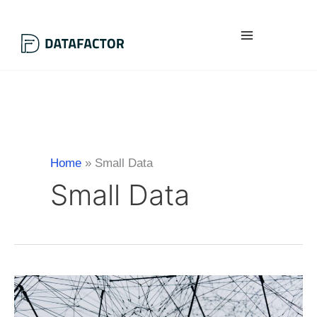
Vai
al
contenuto
Home
Small Data
Small Data
Big
Data